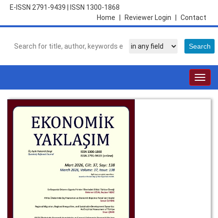
E-ISSN 2791-9439
|
ISSN 1300-1868
Home
|
Reviewer Login
|
Contact
Togg
navig