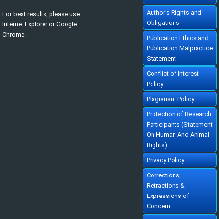
Cited :
78 times [Click to see citing articles]
Author's Rights and
For best results, please use
KEYNES DEVRİMİ VE KEYNESYEN İKTİSAT
KEYNESS REVOLUTION AND KEYNESIAN ECONOMICS
[Turkish]
Obligations
Internet Explorer or Google
Mahir FİSUNOĞLU, Bilge KÖKSEL TAN
Ekonomik Yaklasim. 2009; 20(70): 31-60
Chrome.
»
Abstract
» doi:
10.5455/ey.10680
Publication Ethics and
Cited :
71 times [Click to see citing articles]
Publication Malpractice
KUR POLİTİKASININ DIŞ TİCARET DENGESİNİ SAĞLAMADAKİ
ETKiNLİĞİ: TÜRKİYE UYGULAMASI
Statement
THE ROLE OF EXCHANGE RATE POLICY IN THE ESTABLISHMENT OF TRADE
BALANCE : AN APPLICATION TO TURKEY
[Turkish]
Conflict of Interest
Harun TERZİ, Ahmet ZENGİN
Ekonomik Yaklasim. 1999; 10(33): 48-65
Policy
»
Abstract
» doi:
10.5455/ey.10308
Cited :
70 times [Click to see citing articles]
Plagiarism Policy
TÜRKİYE'DE EĞİTİMİN EKONOMİK BÜYÜMEYE KATKISI
CONTRIBUTION OF EDUCATION TO ECONOMIC GROWTH IN TURKEY
[Turkish]
Hüseyin ERGEN
Protection of Research
Ekonomik Yaklasim. 1999; 10(35): 21-52
»
Abstract
» doi:
10.5455/ey.10318
Participants (Statement
Cited :
69 times [Click to see citing articles]
On Human And Animal
TÜRKİYE'DE VERGİ AHLAKINI BELİRLEYEN FAKTÖRLER ÜZERİNE BİR
ARAŞTIRMA
Rights)
AN EMPRICAL ANALYSIS OF TAX MORALE IN TURKEY
[Turkish]
Ali Rıza GÖKBUNAR, Sibel SELİM, Halit YANIKKAYA
Ekonomik Yaklasim. 2007; 18(63): 69-94
Privacy Policy
»
Abstract
» doi:
10.5455/ey.10632
Cited :
68 times [Click to see citing articles]
Corrections,
İKTİSADİ ANALİZDE REKABET KAVRAMININ GELİŞİMİ
Retractions &
THE EVALUATION OF THE CONCEPT OF 'COMPETITION' IN ECONOMIC
ANALYSIS
[Turkish]
Expressions of
İbrahim TOKATLIOĞLU
Ekonomik Yaklasim. 1999; 10(33): 5-26
Concern
»
Abstract
» doi:
10.5455/ey.10306
Cited :
64 times [Click to see citing articles]