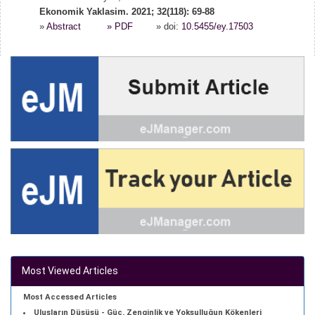
Ekonomik Yaklasim. 2021; 32(118): 69-88
»
Abstract
» PDF
» doi:
10.5455/ey.17503
Most Viewed Articles
Most Accessed Articles
Ulusların Düşüşü - Güç, Zenginlik ve Yoksulluğun Kökenleri