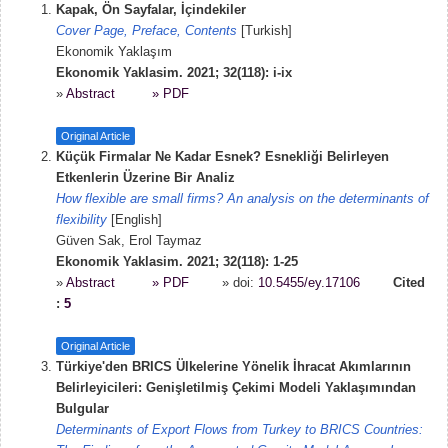
Kapak, Ön Sayfalar, İçindekiler
Cover Page, Preface, Contents
[Turkish]
Ekonomik Yaklaşım
Ekonomik Yaklasim. 2021; 32(118): i-ix
»
Abstract
» PDF
Original Article
Küçük Firmalar Ne Kadar Esnek? Esnekliği Belirleyen
Etkenlerin Üzerine Bir Analiz
How flexible are small firms? An analysis on the determinants of
flexibility
[English]
Güven Sak, Erol Taymaz
Ekonomik Yaklasim. 2021; 32(118): 1-25
»
Abstract
» PDF
» doi:
10.5455/ey.17106
Cited
:
5
Original Article
Türkiye'den BRICS Ülkelerine Yönelik İhracat Akımlarının
Belirleyicileri: Genişletilmiş Çekimi Modeli Yaklaşımından
Bulgular
Determinants of Export Flows from Turkey to BRICS Countries: