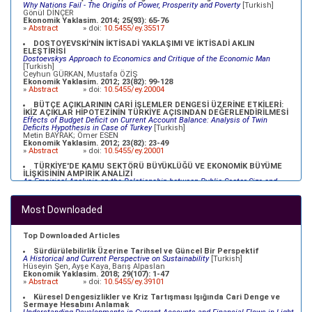
Why Nations Fail - The Origins of Power, Prosperity and Poverty
[Turkish]
Gönül DİNÇER
Ekonomik Yaklasim. 2014; 25(93): 65-76
»
Abstract
» doi:
10.5455/ey.35517
DOSTOYEVSKİ'NİN İKTİSADİ YAKLAŞIMI VE İKTİSADİ AKLIN
ELEŞTİRİSİ
Dostoevskys Approach to Economics and Critique of the Economic Man
[Turkish]
Ceyhun GÜRKAN, Mustafa ÖZİŞ
Ekonomik Yaklasim. 2012; 23(82): 99-128
»
Abstract
» doi:
10.5455/ey.20004
BÜTÇE AÇIKLARININ CARİ İŞLEMLER DENGESİ ÜZERİNE ETKİLERİ:
İKİZ AÇIKLAR HİPOTEZİNİN TÜRKİYE AÇISINDAN DEĞERLENDİRİLMESİ
Effects of Budget Deficit on Current Account Balance: Analysis of Twin
Deficits Hypothesis in Case of Turkey
[Turkish]
Metin BAYRAK; Ömer ESEN
Ekonomik Yaklasim. 2012; 23(82): 23-49
»
Abstract
» doi:
10.5455/ey.20001
TÜRKİYE'DE KAMU SEKTÖRÜ BÜYÜKLÜĞÜ VE EKONOMİK BÜYÜME
İLİŞKİSİNİN AMPİRİK ANALİZİ
An Empirical Analysis on the Relationship between Public Sector Size and
Economic Growth in Turkey
[Turkish]
Ömer Faruk ALTUNÇ, Celil AYDIN
Ekonomik Yaklasim. 2012; 23(82): 79-98
Most Downloaded
»
Abstract
» doi:
10.5455/ey.20003
TÜRKİYE EKONOMİSİ İÇİN NAIRU TAHMİNİ
NAIRU Estimation for the Turkish Economy
[Turkish]
Top Downloaded Articles
Özlem YİĞİT; Atilla GÖKÇE
Ekonomik Yaklasim. 2012; 23(83): 69-91
Sürdürülebilirlik Üzerine Tarihsel ve Güncel Bir Perspektif
»
Abstract
» doi:
10.5455/ey.34098
A Historical and Current Perspective on Sustainability
[Turkish]
Hüseyin Şen, Ayşe Kaya, Barış Alpaslan
Ekonomik Yaklasim. 2018; 29(107): 1-47
»
Abstract
» doi:
10.5455/ey.39101
Küresel Dengesizlikler ve Kriz Tartışması Işığında Cari Denge ve
Sermaye Hesabını Anlamak