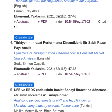
The Findings from the Augmented-Gravity Model Approach
[English]
Emrah Eray Akça
Ekonomik Yaklasim. 2021; 32(118): 27-46
»
Abstract
» PDF
» doi:
10.5455/ey.17502
Cited
:
1
Original Article
Türkiyenin İhracat Performansı Dinamikleri: Bir Sabit Pazar
Payı Analizi
Dynamics of Turkeys Export Performance: A Constant Market
Share Analysis
[English]
Seda Ekmen Özçelik
Ekonomik Yaklasim. 2021; 32(118): 47-68
»
Abstract
» PDF
» doi:
10.5455/ey.17401
Original Article
ÜFE ve REDK endeksinin İmalat Sanayi ihracatına dönemsel
etkisinin incelemesi: Türkiye örneği
Analyzing periodic effects of PPI and REER index on
Manufacturing Industry exports: Turkey case
[Turkish]
Melike Meterelliyoz, Birce Batman