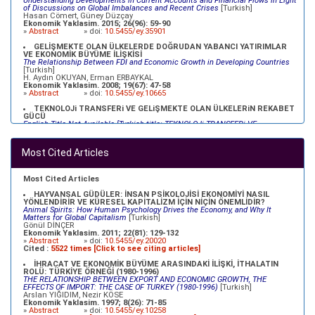
Understanding Developments in Current Accounts and Financial Flows in Light
of Discussions on Global Imbalances and Recent Crises
[Turkish]
Hasan Cömert, Güney Düzçay
Ekonomik Yaklasim. 2015; 26(96): 59-90
»
Abstract
» doi:
10.5455/ey.35901
GELİŞMEKTE OLAN ÜLKELERDE DOĞRUDAN YABANCI YATIRIMLAR
VE EKONOMİK BÜYÜME İLİŞKİSİ
The Relationship Between FDI and Economic Growth in Developing Countries
[Turkish]
H. Aydın OKUYAN, Erman ERBAYKAL
Ekonomik Yaklasim. 2008; 19(67): 47-58
»
Abstract
» doi:
10.5455/ey.10665
TEKNOLOJi TRANSFERi VE GELiŞMEKTE OLAN ÜLKELERiN REKABET
GÜCÜ
English Title Not Available [Turkish title: TEKNOLOJi TRANSFERi VE
GELiŞMEKTE OLAN ÜLKELERiN REKABET GÜCÜ]
[Turkish]
Refik ÜREYEN, Metin DURGUT, Müfit AKYOS, Oğuz KARAKOÇ
Ekonomik Yaklasim. 2003; 14(47 - Proceedings): 69-92
Most Cited Articles
»
Abstract
» doi:
10.5455/ey.10379
XVII. YÜZYILDA OSMANLILAR VE MERKANTİLİSTLER
English Title Not Available [Turkish Title:XVII. YÜZYILDA OSMANLILAR VE
Most Cited Articles
MERKANTİLİSTLER]
[Turkish]
Mehmet BULUT
HAYVANSAL GÜDÜLER: İNSAN PSİKOLOJİSİ EKONOMİYİ NASIL
Ekonomik Yaklasim. 2000; 11(39): 23-35
YÖNLENDİRİR VE KÜRESEL KAPİTALİZM İÇİN NİÇİN ÖNEMLİDİR?
»
Abstract
» doi:
10.5455/ey.10334
Animal Spirits: How Human Psychology Drives the Economy, and Why It
Matters for Global Capitalism
[Turkish]
Gönül DİNÇER
Ekonomik Yaklasim. 2011; 22(81): 129-132
»
Abstract
» doi:
10.5455/ey.20020
Cited :
5522 times [Click to see citing articles]
İHRACAT VE EKONOMİK BÜYÜME ARASINDAKİ İLİŞKİ, İTHALATIN
ROLÜ: TÜRKİYE ÖRNEĞİ (1980-1996)
THE RELATIONSHIP BETWEEN EXPORT AND ECONOMIC GROWTH, THE
EFFECTS OF IMPORT: THE CASE OF TURKEY (1980-1996)
[Turkish]
Arslan YIĞIDIM, Nezir KÖSE
Ekonomik Yaklasim. 1997; 8(26): 71-85
»
Abstract
» doi:
10.5455/ey.10258