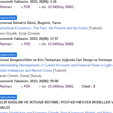
konomik Yaklasim. 2015; 26(96): 1-16
Abstract
» PDF
» doi:
10.5455/ey.35801
riginal Article
urumsal İktisat'ın Dünü, Bugünü, Yarını
stitutional Economics: The Past, the Present and the Future
[Turkish]
mre Özçelik, Eyüp Özveren
konomik Yaklasim. 2015; 26(96): 17-57
Abstract
» PDF
» doi:
10.5455/ey.35805
riginal Article
üresel Dengesizlikler ve Kriz Tartışması Işığında Cari Denge ve Sermay
derstanding Developments in Current Accounts and Financial Flows in Light 
lobal Imbalances and Recent Crises
[Turkish]
asan Cömert, Güney Düzçay
konomik Yaklasim. 2015; 26(96): 59-90
Abstract
» PDF
» doi:
10.5455/ey.35901
Cited :
3
riginal Article
ELİR DAĞILIMI VE İKTİSADİ BÜYÜME: POST-KEYNESYEN MODELLER V
NALİZİ