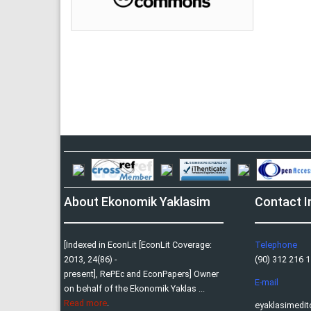
About Ekonomik Yaklasim
Contact I
[Indexed in EconLit [EconLit Coverage:
Telephone
2013, 24(86) -
(90) 312 216 11
present], RePEc and EconPapers] Owner
E-mail
on behalf of the Ekonomik Yaklas ...
Read more
.
eyaklasimedi