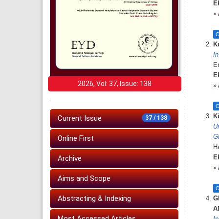
E
»
O
K
In
E
E
2026, Vol: 37, Issue: 138
»
O
K
Current Issue
37 / 138
Un
G
Online First
H
E
Archive
»
Aims and Scope
O
Abstracting & Indexing
G
A
Most Accessed Articles