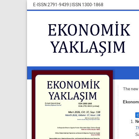
E-ISSN 2791-9439
|
ISSN 1300-1868
The new i
Ekonomik
O
N
T
Sa