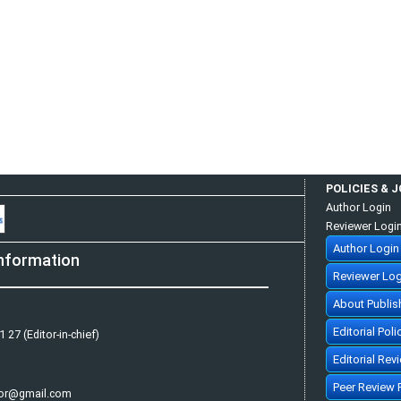
POLICIES & 
Author Login
Reviewer Logi
Author Login
nformation
Reviewer Log
About Publis
Editorial Poli
 27 (Editor-in-chief)
Editorial Rev
Peer Review 
tor@gmail.com