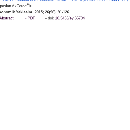
come Distribution and Economic Growth: Post-Keynesian Models and Policy 
lpaslan AkÇoraoĞlu
konomik Yaklasim. 2015; 26(96): 91-126
Abstract
» PDF
» doi:
10.5455/ey.35704