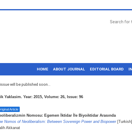
HOME
ABOUT JOURNAL
EDITORIAL BOARD
I
ssue will be published soon...
 Yaklasim. Year: 2015, Volume: 26, Issue: 96
riginal Article
eoliberalizmin Nomosu: Egemen İktidar İle Biyoiktidar Arasında
he Nomos of Neoliberalism: Between Sovereign Power and Biopower
[Turkish
lih Akkanat