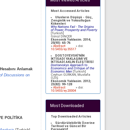
Most Viewed Articles
Most Accessed Articles
Ulusların Düşüşü - Güç,
Zenginlik ve Yoksulluğun
Kökenleri
Why Nations Fail - The Origins
of Power, Prosperity and Poverty
[Turkish]
Gönül DİNÇER
Ekonomik Yaklasim. 2014;
25(93): 65-76
»
Abstract
» doi:
10.5455/ey.35517
DOSTOYEVSKİ'NİN
İKTİSADİ YAKLAŞIMI VE
İKTİSADİ AKLIN ELEŞTİRİSİ
Dostoevskys Approach to
Economics and Critique of the
e Hesabını Anlamak
Economic Man
[Turkish]
Ceyhun GÜRKAN, Mustafa
of Discussions on
ÖZİŞ
Ekonomik Yaklasim. 2012;
23(82): 99-128
»
Abstract
» doi:
10.5455/ey.20004
BÜTÇE AÇIKLARININ CARİ
İŞLEMLER DENGESİ ÜZERİNE
ETKİLERİ: İKİZ AÇIKLAR
Most Downloaded
HİPOTEZİNİN TÜRKİYE
AÇISINDAN
DEĞERLENDİRİLMESİ
Effects of Budget Deficit on
Top Downloaded Articles
E POLİTİKA
Current Account Balance:
Analysis of Twin Deficits
Sürdürülebilirlik Üzerine
Hypothesis in Case of Turkey
Tarihsel ve Güncel Bir
[Turkish]
Perspektif