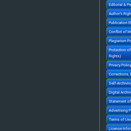
Editorial & P
Author's Rig
Publication 
Conflict of In
Plagiarism Po
Protection o
Rights)
Privacy Polic
Corrections,
Self-Archivin
Digital Archi
Statement of
Advertising P
Terms of Us
License Info