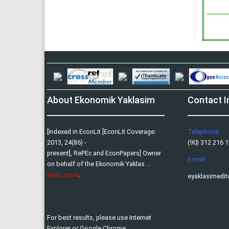
About Ekonomik Yaklasim
Contact I
[Indexed in EconLit [EconLit Coverage:
Telephone
2013, 24(86) -
(90) 312 216 11
present], RePEc and EconPapers] Owner
E-mail
on behalf of the Ekonomik Yaklas ...
Read more
.
eyaklasimedi
For best results, please use Internet
Explorer or Google Chrome.