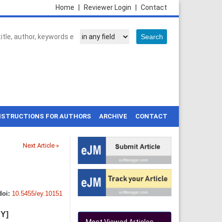
Home
|
Reviewer Login
|
Contact
NSTRUCTIONS FOR AUTHORS
ARCHIVE
CONTACT
Next Article »
doi:
10.5455/ey.10151
EY]