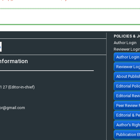
POLICIES & 
Author Login
Reviewer Logi
Author Login
nformation
Reviewer Log
About Publis
Editorial Poli
 27 (Editor-in-chief)
Editorial Rev
Peer Review 
tor@gmail.com
Editorial & P
Author's Rig
Publication 