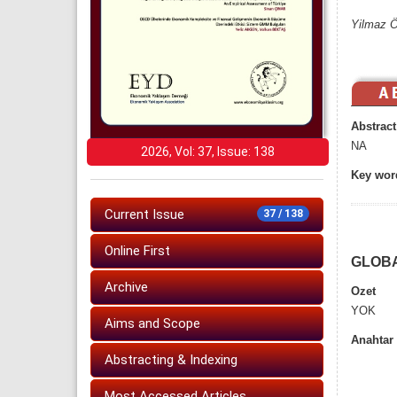
Yilmaz 
Abstract
NA
2026, Vol: 37, Issue: 138
Key wor
Current Issue
37 / 138
Online First
GLOBA
Archive
Ozet
YOK
Aims and Scope
Anahtar 
Abstracting & Indexing
Most Accessed Articles