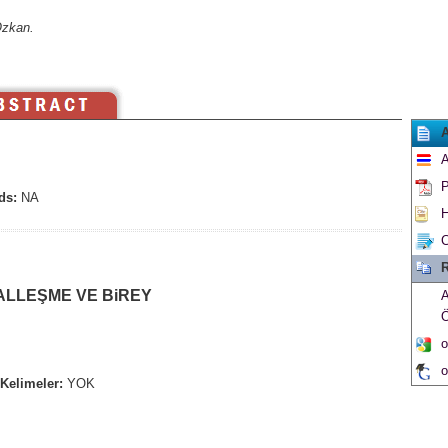
Özkan.
A
P
ds:
NA
H
C
R
LLEŞME VE BiREY
A
o
o
Kelimeler:
YOK