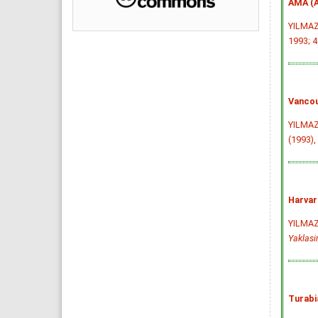
AMA (A
YILMAZ 
1993; 4
Vancou
YILMAZ 
(1993),
Harvar
YILMAZ 
Yaklas
Turabi