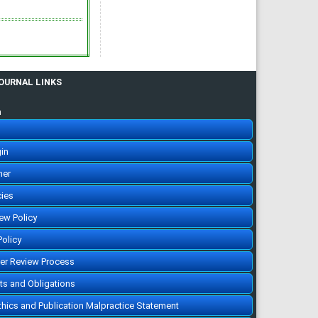
Ekonomik Yaklasim. 1995;
6(15): 93-107
»
Abstract
» doi:
10.5455/ey.10192
Cited :
83 times [Click to see
citing articles]
Sürdürülebilirlik Üzerine
Tarihsel ve Güncel Bir
Perspektif
JOURNAL LINKS
A Historical and Current
Perspective on Sustainability
[Turkish]
Hüseyin Şen, Ayşe Kaya, Barış
n
Alpaslan
Ekonomik Yaklasim. 2018;
29(107): 1-47
»
Abstract
» doi:
10.5455/ey.39101
in
Cited :
78 times [Click to see
citing articles]
her
KEYNES DEVRİMİ VE
KEYNESYEN İKTİSAT
KEYNESS REVOLUTION AND
cies
KEYNESIAN ECONOMICS
[Turkish]
Mahir FİSUNOĞLU, Bilge
iew Policy
KÖKSEL TAN
Ekonomik Yaklasim. 2009;
Policy
20(70): 31-60
»
Abstract
» doi:
10.5455/ey.10680
eer Review Process
Cited :
71 times [Click to see
citing articles]
hts and Obligations
KUR POLİTİKASININ DIŞ
TİCARET DENGESİNİ
SAĞLAMADAKİ ETKiNLİĞİ:
Ethics and Publication Malpractice Statement
TÜRKİYE UYGULAMASI
THE ROLE OF EXCHANGE RATE