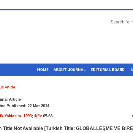
HOME
ABOUT JOURNAL
EDITORIAL BOARD
I
us Article
inal Article
ne Published: 22 Mar 2014
k Yaklasim
.
1993; 4(9)
: 65-68
h Title Not Available [Turkish Title: GLOBALLEŞME VE BiR