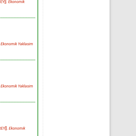
EY]].
Ekonomik
English Title Not Available
[Turkish Title:İKİZ AÇIKLAR
HİPOTEZİ (TÜRKİYE
UYGULAMASI)]
[Turkish]
Ahmet ZENGİN
Ekonomik Yaklasim. 2000;
11(39): 37-67
»
Abstract
» doi:
10.5455/ey.10335
Cited :
89 times [Click to see
citing articles]
TÜRKİYE\'DE İHRACAT,
"
Ekonomik Yaklasim
İTHALAT VE EKONOMİK
BÜYÜME ARASINDAKİ
iLiŞKİLERiN ZAMAN SERİSİ
ANALİZİ
A Time Series Analysis of
Export, lmport and Economic
Growth Relations in Turkey
[Turkish]
Mustafa ÖZER, Levent
ERDOĞAN
Ekonomik Yaklasim. 2006;
17(60-61): 93-110
»
Abstract
» doi:
"
Ekonomik Yaklasim
10.5455/ey.10619
Cited :
85 times [Click to see
citing articles]
TEKNOLOJİK GELİŞME:
NEOKLASİK VE EVRİMCİ
KURAMLAR AÇISINDAN BİR
DEĞERLENDİRME
English Title Not Available
[Turkish Title: TEKNOLOJİK
GELİŞME: NEOKLASİK VE
EVRİMCİ KURAMLAR
EY]].
Ekonomik
AÇISINDAN BİR
DEĞERLENDİRME]
[Turkish]
ALKAN SOYAK