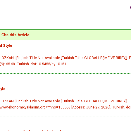
Cite this Article
 Style
OZKAN. [English Title Not Available [Turkish Title: GLOBALLEŞME VE BiREY]]. 
(9): 65-68. Turkish.
doi:10.5455/ey.10151
yle
OZKAN. [English Title Not Available [Turkish Title: GLOBALLEŞME VE BiREY]].
/www.ekonomikyaklasim.org/?mno=155563 [Access: June 27, 2026]. Turkish.
do