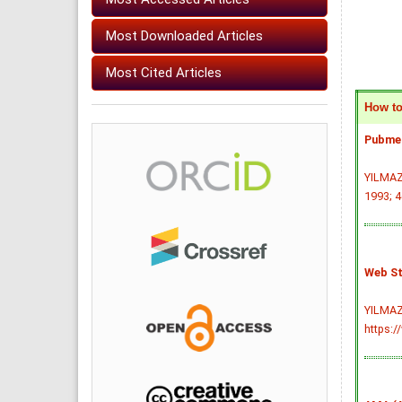
Most Downloaded Articles
Most Cited Articles
How to 
Pubmed
YILMAZ 
1993; 4
Web St
YILMAZ 
https:/