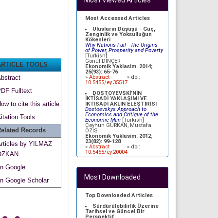
Most Viewed Articles
Most Accessed Articles
Ulusların Düşüşü - Güç,
Zenginlik ve Yoksulluğun
Kökenleri
Why Nations Fail - The Origins
of Power, Prosperity and Poverty
[Turkish]
Gönül DİNÇER
ARTICLE TOOLS
Ekonomik Yaklasim. 2014;
25(93): 65-76
»
Abstract
» doi:
bstract
10.5455/ey.35517
DF Fulltext
DOSTOYEVSKİ'NİN
İKTİSADİ YAKLAŞIMI VE
ow to cite this article
İKTİSADİ AKLIN ELEŞTİRİSİ
Dostoevskys Approach to
Economics and Critique of the
itation Tools
Economic Man
[Turkish]
Ceyhun GÜRKAN, Mustafa
elated Records
ÖZİŞ
Ekonomik Yaklasim. 2012;
23(82): 99-128
rticles by YILMAZ
»
Abstract
» doi:
10.5455/ey.20004
ÖZKAN
BÜTÇE AÇIKLARININ CARİ
n Google
İŞLEMLER DENGESİ ÜZERİNE
ETKİLERİ: İKİZ AÇIKLAR
Most Downloaded
HİPOTEZİNİN TÜRKİYE
n Google Scholar
AÇISINDAN
DEĞERLENDİRİLMESİ
Effects of Budget Deficit on
Top Downloaded Articles
Current Account Balance:
Analysis of Twin Deficits
Sürdürülebilirlik Üzerine
Hypothesis in Case of Turkey
Tarihsel ve Güncel Bir
[Turkish]
Perspektif