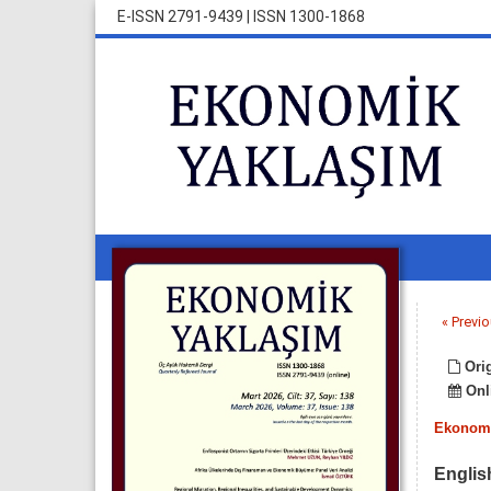
E-ISSN 2791-9439
|
ISSN 1300-1868
« Previo
Orig
Onli
Ekonomi
Englis