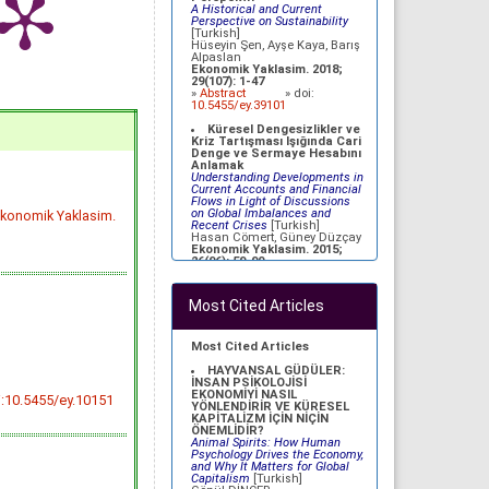
Metin BAYRAK; Ömer ESEN
A Historical and Current
Ekonomik Yaklasim. 2012;
Perspective on Sustainability
23(82): 23-49
[Turkish]
»
Abstract
» doi:
Hüseyin Şen, Ayşe Kaya, Barış
10.5455/ey.20001
Alpaslan
Ekonomik Yaklasim. 2018;
TÜRKİYE'DE KAMU
29(107): 1-47
SEKTÖRÜ BÜYÜKLÜĞÜ VE
»
Abstract
» doi:
EKONOMİK BÜYÜME
10.5455/ey.39101
İLİŞKİSİNİN AMPİRİK ANALİZİ
An Empirical Analysis on the
Küresel Dengesizlikler ve
Relationship between Public
Kriz Tartışması Işığında Cari
Sector Size and Economic
Denge ve Sermaye Hesabını
Growth in Turkey
[Turkish]
Anlamak
Ömer Faruk ALTUNÇ, Celil
Understanding Developments in
AYDIN
Current Accounts and Financial
Ekonomik Yaklasim. 2012;
Flows in Light of Discussions
23(82): 79-98
on Global Imbalances and
Ekonomik Yaklasim.
»
Abstract
» doi:
Recent Crises
[Turkish]
10.5455/ey.20003
Hasan Cömert, Güney Düzçay
Ekonomik Yaklasim. 2015;
TÜRKİYE EKONOMİSİ İÇİN
26(96): 59-90
NAIRU TAHMİNİ
»
Abstract
» doi:
NAIRU Estimation for the
10.5455/ey.35901
Turkish Economy
[Turkish]
Most Cited Articles
Özlem YİĞİT; Atilla GÖKÇE
GELİŞMEKTE OLAN
Ekonomik Yaklasim. 2012;
ÜLKELERDE DOĞRUDAN
23(83): 69-91
YABANCI YATIRIMLAR VE
»
Abstract
» doi:
EKONOMİK BÜYÜME İLİŞKİSİ
Most Cited Articles
10.5455/ey.34098
The Relationship Between FDI
and Economic Growth in
HAYVANSAL GÜDÜLER:
Developing Countries
[Turkish]
İNSAN PSİKOLOJİSİ
H. Aydın OKUYAN, Erman
EKONOMİYİ NASIL
i:10.5455/ey.10151
ERBAYKAL
YÖNLENDİRİR VE KÜRESEL
Ekonomik Yaklasim. 2008;
KAPİTALİZM İÇİN NİÇİN
19(67): 47-58
ÖNEMLİDİR?
»
Abstract
» doi:
Animal Spirits: How Human
10.5455/ey.10665
Psychology Drives the Economy,
and Why It Matters for Global
TEKNOLOJi TRANSFERi VE
Capitalism
[Turkish]