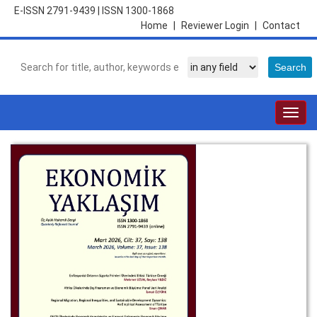
E-ISSN 2791-9439
|
ISSN 1300-1868
Home
|
Reviewer Login
|
Contact
Togg
navig