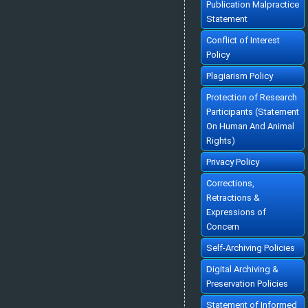
Publication Malpractice
KUR POLİTİKASININ DIŞ TİCARET DENGESİNİ SAĞLAMADAKİ
ETKiNLİĞİ: TÜRKİYE UYGULAMASI
Statement
THE ROLE OF EXCHANGE RATE POLICY IN THE ESTABLISHMENT OF TRADE
BALANCE : AN APPLICATION TO TURKEY
[Turkish]
Conflict of Interest
Harun TERZİ, Ahmet ZENGİN
Ekonomik Yaklasim. 1999; 10(33): 48-65
Policy
»
Abstract
» doi:
10.5455/ey.10308
Cited :
70 times [Click to see citing articles]
Plagiarism Policy
TÜRKİYE'DE EĞİTİMİN EKONOMİK BÜYÜMEYE KATKISI
CONTRIBUTION OF EDUCATION TO ECONOMIC GROWTH IN TURKEY
[Turkish]
Hüseyin ERGEN
Protection of Research
Ekonomik Yaklasim. 1999; 10(35): 21-52
»
Abstract
» doi:
10.5455/ey.10318
Participants (Statement
Cited :
69 times [Click to see citing articles]
On Human And Animal
TÜRKİYE'DE VERGİ AHLAKINI BELİRLEYEN FAKTÖRLER ÜZERİNE BİR
ARAŞTIRMA
Rights)
AN EMPRICAL ANALYSIS OF TAX MORALE IN TURKEY
[Turkish]
Ali Rıza GÖKBUNAR, Sibel SELİM, Halit YANIKKAYA
Ekonomik Yaklasim. 2007; 18(63): 69-94
Privacy Policy
»
Abstract
» doi:
10.5455/ey.10632
Cited :
68 times [Click to see citing articles]
Corrections,
İKTİSADİ ANALİZDE REKABET KAVRAMININ GELİŞİMİ
Retractions &
THE EVALUATION OF THE CONCEPT OF 'COMPETITION' IN ECONOMIC
ANALYSIS
[Turkish]
Expressions of
İbrahim TOKATLIOĞLU
Ekonomik Yaklasim. 1999; 10(33): 5-26
Concern
»
Abstract
» doi:
10.5455/ey.10306
Cited :
64 times [Click to see citing articles]
Self-Archiving Policies
İstihdam, İktisadi Büyüme ve İşgücü Piyasası Performansı: Türkiye
Örneği
EMPLOYMENT, ECONOMIC GROWTH AND LABOR MARKET PERFORMANCE:
Digital Archiving &
THE CASE OF TURKEY
[English]
Alparslan AKÇORAOĞLU
Preservation Policies
Ekonomik Yaklasim. 2010; 21(77): 101-114
»
Abstract
» doi:
10.5455/ey.20038
Statement of Informed
Cited :
58 times [Click to see citing articles]