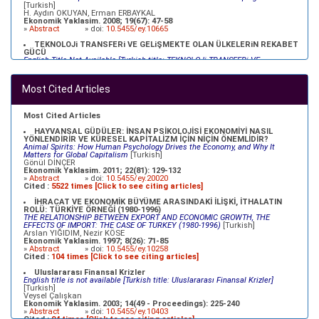
[Turkish]
H. Aydın OKUYAN, Erman ERBAYKAL
Ekonomik Yaklasim. 2008; 19(67): 47-58
»
Abstract
» doi:
10.5455/ey.10665
TEKNOLOJi TRANSFERi VE GELiŞMEKTE OLAN ÜLKELERiN REKABET
GÜCÜ
English Title Not Available [Turkish title: TEKNOLOJi TRANSFERi VE
GELiŞMEKTE OLAN ÜLKELERiN REKABET GÜCÜ]
[Turkish]
Refik ÜREYEN, Metin DURGUT, Müfit AKYOS, Oğuz KARAKOÇ
Ekonomik Yaklasim. 2003; 14(47 - Proceedings): 69-92
Most Cited Articles
»
Abstract
» doi:
10.5455/ey.10379
XVII. YÜZYILDA OSMANLILAR VE MERKANTİLİSTLER
English Title Not Available [Turkish Title:XVII. YÜZYILDA OSMANLILAR VE
Most Cited Articles
MERKANTİLİSTLER]
[Turkish]
Mehmet BULUT
HAYVANSAL GÜDÜLER: İNSAN PSİKOLOJİSİ EKONOMİYİ NASIL
Ekonomik Yaklasim. 2000; 11(39): 23-35
YÖNLENDİRİR VE KÜRESEL KAPİTALİZM İÇİN NİÇİN ÖNEMLİDİR?
»
Abstract
» doi:
10.5455/ey.10334
Animal Spirits: How Human Psychology Drives the Economy, and Why It
Matters for Global Capitalism
[Turkish]
Gönül DİNÇER
Ekonomik Yaklasim. 2011; 22(81): 129-132
»
Abstract
» doi:
10.5455/ey.20020
Cited :
5522 times [Click to see citing articles]
İHRACAT VE EKONOMİK BÜYÜME ARASINDAKİ İLİŞKİ, İTHALATIN
ROLÜ: TÜRKİYE ÖRNEĞİ (1980-1996)
THE RELATIONSHIP BETWEEN EXPORT AND ECONOMIC GROWTH, THE
EFFECTS OF IMPORT: THE CASE OF TURKEY (1980-1996)
[Turkish]
Arslan YIĞIDIM, Nezir KÖSE
Ekonomik Yaklasim. 1997; 8(26): 71-85
»
Abstract
» doi:
10.5455/ey.10258
Cited :
104 times [Click to see citing articles]
Uluslararası Finansal Krizler
English title is not available [Turkish title: Uluslararası Finansal Krizler]
[Turkish]
Veysel Çalışkan
Ekonomik Yaklasim. 2003; 14(49 - Proceedings): 225-240
»
Abstract
» doi:
10.5455/ey.10403