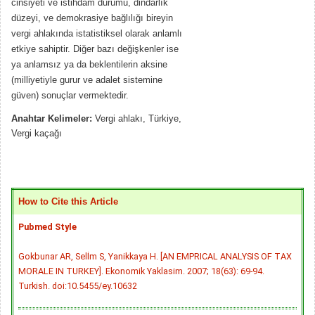
cinsiyeti ve istihdam durumu, dindarlık
düzeyi, ve demokrasiye bağlılığı bireyin
vergi ahlakında istatistiksel olarak anlamlı
etkiye sahiptir. Diğer bazı değişkenler ise
ya anlamsız ya da beklentilerin aksine
(milliyetiyle gurur ve adalet sistemine
güven) sonuçlar vermektedir.
Anahtar Kelimeler:
Vergi ahlakı, Türkiye,
Vergi kaçağı
How to Cite this Article
Pubmed Style
Gokbunar AR, Selİm S, Yanikkaya H. [AN EMPRICAL ANALYSIS OF TAX
MORALE IN TURKEY]. Ekonomik Yaklasim. 2007; 18(63): 69-94.
Turkish.
doi:10.5455/ey.10632