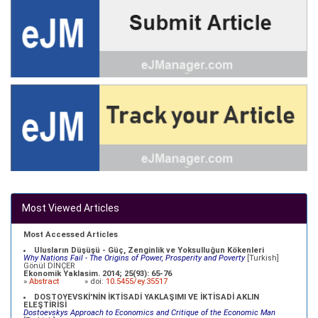
Most Viewed Articles
Most Accessed Articles
Ulusların Düşüşü - Güç, Zenginlik ve Yoksulluğun Kökenleri
Why Nations Fail - The Origins of Power, Prosperity and Poverty
[Turkish]
Gönül DİNÇER
Ekonomik Yaklasim. 2014; 25(93): 65-76
»
Abstract
» doi:
10.5455/ey.35517
DOSTOYEVSKİ'NİN İKTİSADİ YAKLAŞIMI VE İKTİSADİ AKLIN
ELEŞTİRİSİ
Dostoevskys Approach to Economics and Critique of the Economic Man