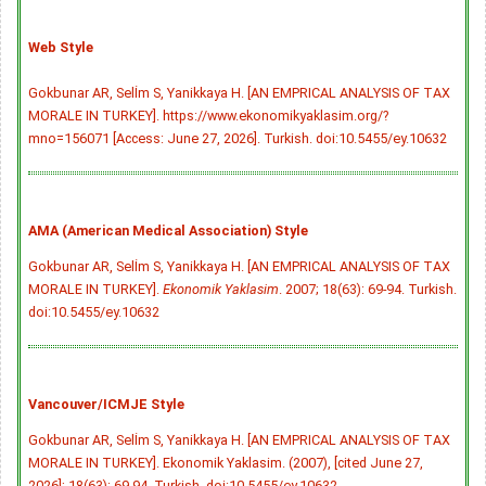
Web Style
Gokbunar AR, Selİm S, Yanikkaya H. [AN EMPRICAL ANALYSIS OF TAX
MORALE IN TURKEY]. https://www.ekonomikyaklasim.org/?
mno=156071 [Access: June 27, 2026]. Turkish.
doi:10.5455/ey.10632
AMA (American Medical Association) Style
Gokbunar AR, Selİm S, Yanikkaya H. [AN EMPRICAL ANALYSIS OF TAX
MORALE IN TURKEY].
Ekonomik Yaklasim
. 2007; 18(63): 69-94. Turkish.
doi:10.5455/ey.10632
Vancouver/ICMJE Style
Gokbunar AR, Selİm S, Yanikkaya H. [AN EMPRICAL ANALYSIS OF TAX
MORALE IN TURKEY]. Ekonomik Yaklasim. (2007), [cited June 27,
2026]; 18(63): 69-94. Turkish.
doi:10.5455/ey.10632