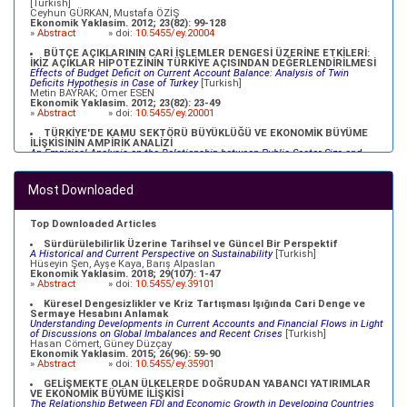
[Turkish]
Ceyhun GÜRKAN, Mustafa ÖZİŞ
Ekonomik Yaklasim. 2012; 23(82): 99-128
»
Abstract
» doi:
10.5455/ey.20004
BÜTÇE AÇIKLARININ CARİ İŞLEMLER DENGESİ ÜZERİNE ETKİLERİ:
İKİZ AÇIKLAR HİPOTEZİNİN TÜRKİYE AÇISINDAN DEĞERLENDİRİLMESİ
Effects of Budget Deficit on Current Account Balance: Analysis of Twin
Deficits Hypothesis in Case of Turkey
[Turkish]
Metin BAYRAK; Ömer ESEN
Ekonomik Yaklasim. 2012; 23(82): 23-49
»
Abstract
» doi:
10.5455/ey.20001
TÜRKİYE'DE KAMU SEKTÖRÜ BÜYÜKLÜĞÜ VE EKONOMİK BÜYÜME
İLİŞKİSİNİN AMPİRİK ANALİZİ
An Empirical Analysis on the Relationship between Public Sector Size and
Economic Growth in Turkey
[Turkish]
Ömer Faruk ALTUNÇ, Celil AYDIN
Ekonomik Yaklasim. 2012; 23(82): 79-98
Most Downloaded
»
Abstract
» doi:
10.5455/ey.20003
TÜRKİYE EKONOMİSİ İÇİN NAIRU TAHMİNİ
NAIRU Estimation for the Turkish Economy
[Turkish]
Top Downloaded Articles
Özlem YİĞİT; Atilla GÖKÇE
Ekonomik Yaklasim. 2012; 23(83): 69-91
Sürdürülebilirlik Üzerine Tarihsel ve Güncel Bir Perspektif
»
Abstract
» doi:
10.5455/ey.34098
A Historical and Current Perspective on Sustainability
[Turkish]
Hüseyin Şen, Ayşe Kaya, Barış Alpaslan
Ekonomik Yaklasim. 2018; 29(107): 1-47
»
Abstract
» doi:
10.5455/ey.39101
Küresel Dengesizlikler ve Kriz Tartışması Işığında Cari Denge ve
Sermaye Hesabını Anlamak
Understanding Developments in Current Accounts and Financial Flows in Light
of Discussions on Global Imbalances and Recent Crises
[Turkish]
Hasan Cömert, Güney Düzçay
Ekonomik Yaklasim. 2015; 26(96): 59-90
»
Abstract
» doi:
10.5455/ey.35901
GELİŞMEKTE OLAN ÜLKELERDE DOĞRUDAN YABANCI YATIRIMLAR
VE EKONOMİK BÜYÜME İLİŞKİSİ
The Relationship Between FDI and Economic Growth in Developing Countries