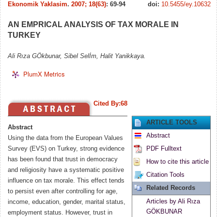
Ekonomik Yaklasim
.
2007; 18(63)
: 69-94
doi:
10.5455/ey.10632
AN EMPRICAL ANALYSIS OF TAX MORALE IN
TURKEY
Ali Rıza GÖkbunar, Sibel Selİm, Halit Yanikkaya.
PlumX Metrics
Cited By:68
ARTICLE TOOLS
Abstract
Abstract
Using the data from the European Values
Survey (EVS) on Turkey, strong evidence
PDF Fulltext
has been found that trust in democracy
How to cite this article
and religiosity have a systematic positive
Citation Tools
influence on tax morale. This effect tends
Related Records
to persist even after controlling for age,
Articles by Ali Rıza
income, education, gender, marital status,
GÖKBUNAR
employment status. However, trust in