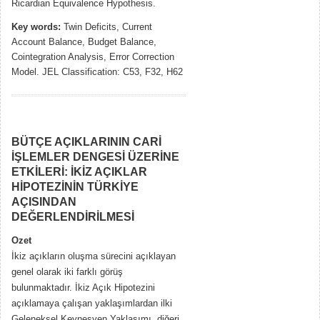
Ricardian Equivalence Hypothesis.
Key words:
Twin Deficits, Current
Account Balance, Budget Balance,
Cointegration Analysis, Error Correction
Model. JEL Classification: C53, F32, H62
BÜTÇE AÇIKLARININ CARİ
İŞLEMLER DENGESİ ÜZERİNE
ETKİLERİ: İKİZ AÇIKLAR
HİPOTEZİNİN TÜRKİYE
AÇISINDAN
DEĞERLENDİRİLMESİ
Ozet
İkiz açıkların oluşma sürecini açıklayan
genel olarak iki farklı görüş
bulunmaktadır. İkiz Açık Hipotezini
açıklamaya çalışan yaklaşımlardan ilki
Geleneksel Keynesyen Yaklaşımı, diğeri