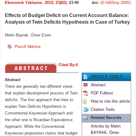
Ekonomik Yaklasim
.
2012; 23(82)
: 23-49
doi:
10.5455/ey.20001
Effects of Budget Deficit on Current Account Balance:
Analysis of Twin Deficits Hypothesis in Case of Turkey
Metin Bayrak; Ömer Esen.
PlumX Metrics
Cited By:4
ARTICLE TOOLS
Abstract
Abstract
There are generally two different views
that explain development process of Twin
PDF Fulltext
deficits. The first approach that tries to
How to cite this article
explain Twin Deficits Hypothesis is
Citation Tools
Conventional Keynesian Approach and
Related Records
the other one is Ricardian Equivalence
Articles by Metin
Approach. While the Conventional
BAYRAK; Ömer
Keynesian proposition claims that budget