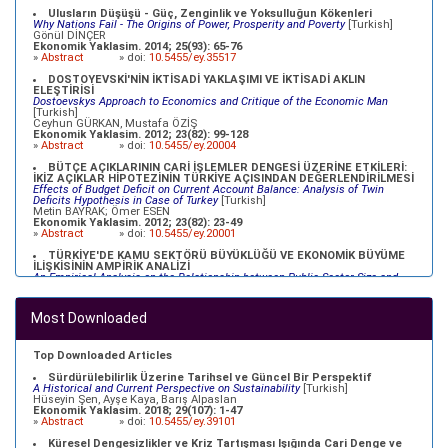
Ulusların Düşüşü - Güç, Zenginlik ve Yoksulluğun Kökenleri
Why Nations Fail - The Origins of Power, Prosperity and Poverty
[Turkish]
Gönül DİNÇER
Ekonomik Yaklasim. 2014; 25(93): 65-76
»
Abstract
» doi:
10.5455/ey.35517
DOSTOYEVSKİ'NİN İKTİSADİ YAKLAŞIMI VE İKTİSADİ AKLIN
ELEŞTİRİSİ
Dostoevskys Approach to Economics and Critique of the Economic Man
[Turkish]
Ceyhun GÜRKAN, Mustafa ÖZİŞ
Ekonomik Yaklasim. 2012; 23(82): 99-128
»
Abstract
» doi:
10.5455/ey.20004
BÜTÇE AÇIKLARININ CARİ İŞLEMLER DENGESİ ÜZERİNE ETKİLERİ:
İKİZ AÇIKLAR HİPOTEZİNİN TÜRKİYE AÇISINDAN DEĞERLENDİRİLMESİ
Effects of Budget Deficit on Current Account Balance: Analysis of Twin
Deficits Hypothesis in Case of Turkey
[Turkish]
Metin BAYRAK; Ömer ESEN
Ekonomik Yaklasim. 2012; 23(82): 23-49
»
Abstract
» doi:
10.5455/ey.20001
TÜRKİYE'DE KAMU SEKTÖRÜ BÜYÜKLÜĞÜ VE EKONOMİK BÜYÜME
İLİŞKİSİNİN AMPİRİK ANALİZİ
An Empirical Analysis on the Relationship between Public Sector Size and
Economic Growth in Turkey
[Turkish]
Ömer Faruk ALTUNÇ, Celil AYDIN
Ekonomik Yaklasim. 2012; 23(82): 79-98
Most Downloaded
»
Abstract
» doi:
10.5455/ey.20003
TÜRKİYE EKONOMİSİ İÇİN NAIRU TAHMİNİ
NAIRU Estimation for the Turkish Economy
[Turkish]
Top Downloaded Articles
Özlem YİĞİT; Atilla GÖKÇE
Ekonomik Yaklasim. 2012; 23(83): 69-91
Sürdürülebilirlik Üzerine Tarihsel ve Güncel Bir Perspektif
»
Abstract
» doi:
10.5455/ey.34098
A Historical and Current Perspective on Sustainability
[Turkish]
Hüseyin Şen, Ayşe Kaya, Barış Alpaslan
Ekonomik Yaklasim. 2018; 29(107): 1-47
»
Abstract
» doi:
10.5455/ey.39101
Küresel Dengesizlikler ve Kriz Tartışması Işığında Cari Denge ve