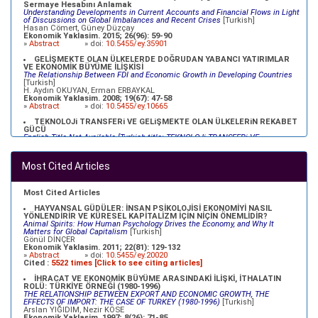
Sermaye Hesabını Anlamak
Understanding Developments in Current Accounts and Financial Flows in Light
of Discussions on Global Imbalances and Recent Crises
[Turkish]
Hasan Cömert, Güney Düzçay
Ekonomik Yaklasim. 2015; 26(96): 59-90
»
Abstract
» doi:
10.5455/ey.35901
GELİŞMEKTE OLAN ÜLKELERDE DOĞRUDAN YABANCI YATIRIMLAR
VE EKONOMİK BÜYÜME İLİŞKİSİ
The Relationship Between FDI and Economic Growth in Developing Countries
[Turkish]
H. Aydın OKUYAN, Erman ERBAYKAL
Ekonomik Yaklasim. 2008; 19(67): 47-58
»
Abstract
» doi:
10.5455/ey.10665
TEKNOLOJi TRANSFERi VE GELiŞMEKTE OLAN ÜLKELERiN REKABET
GÜCÜ
English Title Not Available [Turkish title: TEKNOLOJi TRANSFERi VE
GELiŞMEKTE OLAN ÜLKELERiN REKABET GÜCÜ]
[Turkish]
Refik ÜREYEN, Metin DURGUT, Müfit AKYOS, Oğuz KARAKOÇ
Ekonomik Yaklasim. 2003; 14(47 - Proceedings): 69-92
Most Cited Articles
»
Abstract
» doi:
10.5455/ey.10379
XVII. YÜZYILDA OSMANLILAR VE MERKANTİLİSTLER
English Title Not Available [Turkish Title:XVII. YÜZYILDA OSMANLILAR VE
Most Cited Articles
MERKANTİLİSTLER]
[Turkish]
Mehmet BULUT
HAYVANSAL GÜDÜLER: İNSAN PSİKOLOJİSİ EKONOMİYİ NASIL
Ekonomik Yaklasim. 2000; 11(39): 23-35
YÖNLENDİRİR VE KÜRESEL KAPİTALİZM İÇİN NİÇİN ÖNEMLİDİR?
»
Abstract
» doi:
10.5455/ey.10334
Animal Spirits: How Human Psychology Drives the Economy, and Why It
Matters for Global Capitalism
[Turkish]
Gönül DİNÇER
Ekonomik Yaklasim. 2011; 22(81): 129-132
»
Abstract
» doi:
10.5455/ey.20020
Cited :
5522 times [Click to see citing articles]
İHRACAT VE EKONOMİK BÜYÜME ARASINDAKİ İLİŞKİ, İTHALATIN
ROLÜ: TÜRKİYE ÖRNEĞİ (1980-1996)
THE RELATIONSHIP BETWEEN EXPORT AND ECONOMIC GROWTH, THE
EFFECTS OF IMPORT: THE CASE OF TURKEY (1980-1996)
[Turkish]
Arslan YIĞIDIM, Nezir KÖSE
Ekonomik Yaklasim. 1997; 8(26): 71-85