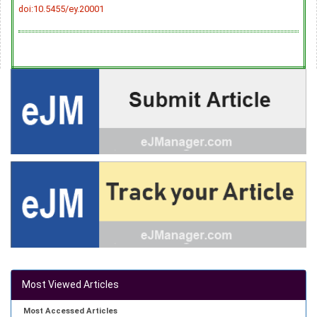
doi:10.5455/ey.20001
Most Viewed Articles
Most Accessed Articles