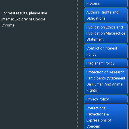
Ekonomik Yaklasim. 2018; 29(107): 1-47
Process
»
Abstract
» doi:
10.5455/ey.39101
Cited :
78 times [Click to see citing articles]
Author's Rights and
For best results, please use
KEYNES DEVRİMİ VE KEYNESYEN İKTİSAT
KEYNESS REVOLUTION AND KEYNESIAN ECONOMICS
[Turkish]
Obligations
Internet Explorer or Google
Mahir FİSUNOĞLU, Bilge KÖKSEL TAN
Ekonomik Yaklasim. 2009; 20(70): 31-60
Chrome.
»
Abstract
» doi:
10.5455/ey.10680
Publication Ethics and
Cited :
71 times [Click to see citing articles]
Publication Malpractice
KUR POLİTİKASININ DIŞ TİCARET DENGESİNİ SAĞLAMADAKİ
ETKiNLİĞİ: TÜRKİYE UYGULAMASI
Statement
THE ROLE OF EXCHANGE RATE POLICY IN THE ESTABLISHMENT OF TRADE
BALANCE : AN APPLICATION TO TURKEY
[Turkish]
Conflict of Interest
Harun TERZİ, Ahmet ZENGİN
Ekonomik Yaklasim. 1999; 10(33): 48-65
Policy
»
Abstract
» doi:
10.5455/ey.10308
Cited :
70 times [Click to see citing articles]
Plagiarism Policy
TÜRKİYE'DE EĞİTİMİN EKONOMİK BÜYÜMEYE KATKISI
CONTRIBUTION OF EDUCATION TO ECONOMIC GROWTH IN TURKEY
[Turkish]
Hüseyin ERGEN
Protection of Research
Ekonomik Yaklasim. 1999; 10(35): 21-52
»
Abstract
» doi:
10.5455/ey.10318
Participants (Statement
Cited :
69 times [Click to see citing articles]
On Human And Animal
TÜRKİYE'DE VERGİ AHLAKINI BELİRLEYEN FAKTÖRLER ÜZERİNE BİR
ARAŞTIRMA
Rights)
AN EMPRICAL ANALYSIS OF TAX MORALE IN TURKEY
[Turkish]
Ali Rıza GÖKBUNAR, Sibel SELİM, Halit YANIKKAYA
Ekonomik Yaklasim. 2007; 18(63): 69-94
Privacy Policy
»
Abstract
» doi:
10.5455/ey.10632
Cited :
68 times [Click to see citing articles]
Corrections,
İKTİSADİ ANALİZDE REKABET KAVRAMININ GELİŞİMİ
Retractions &
THE EVALUATION OF THE CONCEPT OF 'COMPETITION' IN ECONOMIC
ANALYSIS
[Turkish]
Expressions of
İbrahim TOKATLIOĞLU
Ekonomik Yaklasim. 1999; 10(33): 5-26
Concern
»
Abstract
» doi:
10.5455/ey.10306