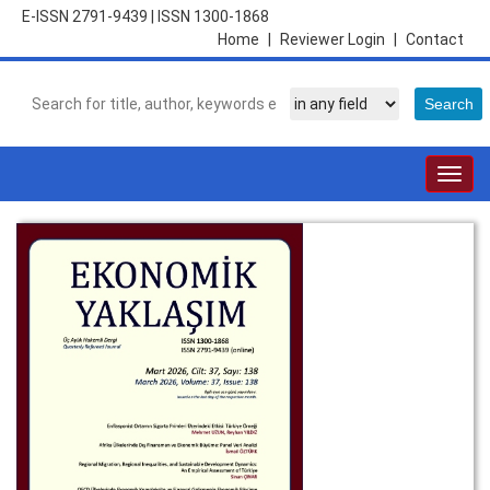
E-ISSN 2791-9439
|
ISSN 1300-1868
Home
|
Reviewer Login
|
Contact
Togg
navig